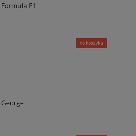
l Formuła F1
do koszyka
l George