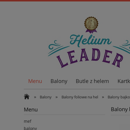
Menu
Balony
Butle z helem
Kart
Wiatraki ogrodowe
»
»
»
Balony
Balony foliowe na hel
Balony bajk
Balony 
Menu
mef
balony