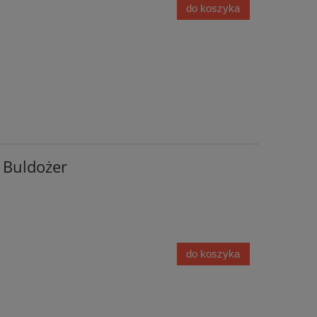
do koszyka
l Buldożer
do koszyka