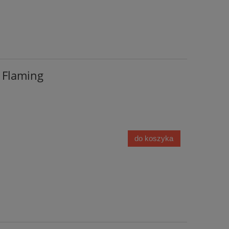
l Flaming
do koszyka