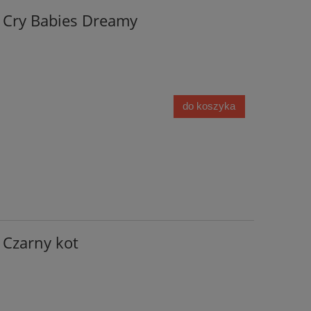
l Cry Babies Dreamy
do koszyka
 Czarny kot