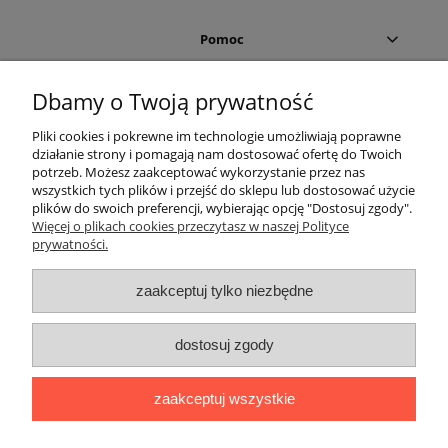
Pomoc
Moje konto
Dbamy o Twoją prywatność
Pliki cookies i pokrewne im technologie umożliwiają poprawne
Płatności i dostawa
działanie strony i pomagają nam dostosować ofertę do Twoich
potrzeb. Możesz zaakceptować wykorzystanie przez nas
Informacje
wszystkich tych plików i przejść do sklepu lub dostosować użycie
plików do swoich preferencji, wybierając opcję "Dostosuj zgody".
Więcej o plikach cookies przeczytasz w naszej Polityce
O nas
prywatności.
Helium Leader
zaakceptuj tylko niezbędne
dostosuj zgody
zaakceptuj wszystkie
Sklep internetowy Helium Leader | ul. Świętokrzyska 24, 42-350
Koziegłowy |
info@helium-leader.pl
|
536 436 436
| NIP:
5732627592
|REGON:
241918464