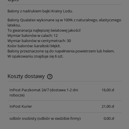
Balony z nadrukiem bajki Krainy Lodu.
Balony Qualatex wykonane są w 100% z naturalnego, elastycznego
lateksu.
To gwaranacja najlepszej światowej jakości!
Wymiar balonów w calach: 12
Wymiar balonów w centymetrach: 30
Kolor balonów: karaibski błękit.
Balony przeznaczone są do napełnienia powietrzem lub helem.
W opakowaniu znajduje się 6 szt.
Koszty dostawy
Cena nie zawiera ewentualnych kosztów płatności
InPost Paczkomat 24/7 (dostawa 1-2 dni
16,00 zł
robocze)
InPost Kurier
21,00 zł
odbiór osobisty
(odbiór w siedzibie firmy)
0,00 zł