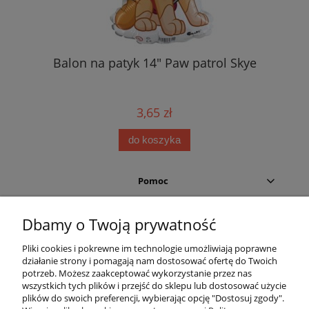
Balon na patyk 14" Paw patrol Skye
3,65 zł
do koszyka
Pomoc
Moje konto
Dbamy o Twoją prywatność
Pliki cookies i pokrewne im technologie umożliwiają poprawne
Płatności i dostawa
działanie strony i pomagają nam dostosować ofertę do Twoich
potrzeb. Możesz zaakceptować wykorzystanie przez nas
Informacje
wszystkich tych plików i przejść do sklepu lub dostosować użycie
plików do swoich preferencji, wybierając opcję "Dostosuj zgody".