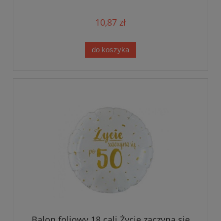
10,87 zł
do koszyka
Balon foliowy 18 cali Życie zaczyna się