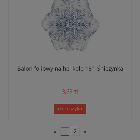
Balon foliowy na hel koło 18"- Śnieżynka
3,69 zł
do koszyka
«
1
2
»