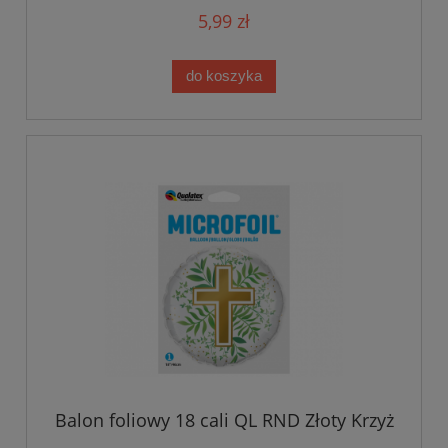
5,99 zł
do koszyka
Balon foliowy 18 cali QL RND Złoty Krzyż