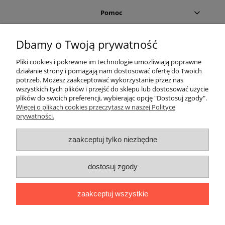
Pomoc
Moje konto
Dbamy o Twoją prywatność
Pliki cookies i pokrewne im technologie umożliwiają poprawne
Płatności i dostawa
działanie strony i pomagają nam dostosować ofertę do Twoich
potrzeb. Możesz zaakceptować wykorzystanie przez nas
Informacje
wszystkich tych plików i przejść do sklepu lub dostosować użycie
plików do swoich preferencji, wybierając opcję "Dostosuj zgody".
Więcej o plikach cookies przeczytasz w naszej Polityce
O nas
prywatności.
Helium Leader
zaakceptuj tylko niezbędne
dostosuj zgody
zaakceptuj wszystkie
Sklep internetowy Helium Leader | ul. Świętokrzyska 24, 42-350
Koziegłowy |
info@helium-leader.pl
|
536 436 436
| NIP:
5732627592
|REGON:
241918464