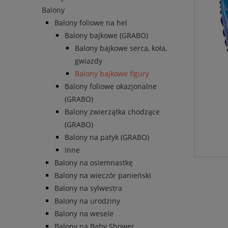
Balony
Balony foliowe na hel
Balony bajkowe (GRABO)
Balony bajkowe serca, koła,
gwiazdy
Balony bajkowe figury
Balony foliowe okazjonalne
(GRABO)
Balony zwierzątka chodzące
(GRABO)
Balony na patyk (GRABO)
Inne
Balony na osiemnastkę
Balony na wieczór panieński
Balony na sylwestra
Balony na urodziny
Balony na wesele
Balony na Baby Shower