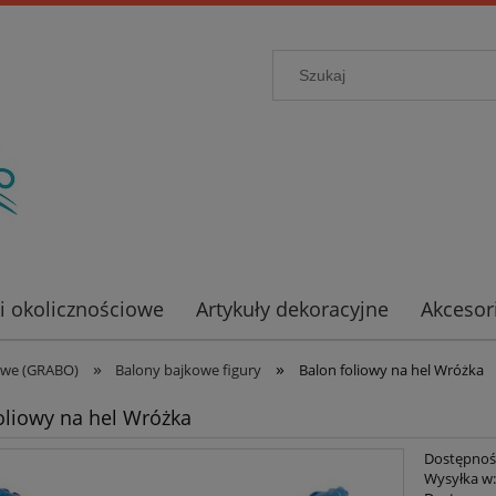
ki okolicznościowe
Artykuły dekoracyjne
Akcesor
»
»
owe (GRABO)
Balony bajkowe figury
Balon foliowy na hel Wróżka
oliowy na hel Wróżka
Dostępnoś
Wysyłka w