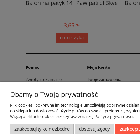
Balon na patyk 14" Paw patrol Skye
Balon
3,65 zł
do koszyka
Pomoc
Moje konto
Zwroty i reklamacje
Twoje zamówienia
Blog
Ustawienia konta
Dbamy o Twoją prywatność
Regulamin
Przechowalnia
Pliki cookies i pokrewne im technologie umożliwiają poprawne działa
do sklepu lub dostosować użycie plików do swoich preferencji, wybiera
Więcej o plikach cookies przeczytasz w naszej Polityce prywatności.
zaakceptuj tylko niezbędne
dostosuj zgody
zaakceptu