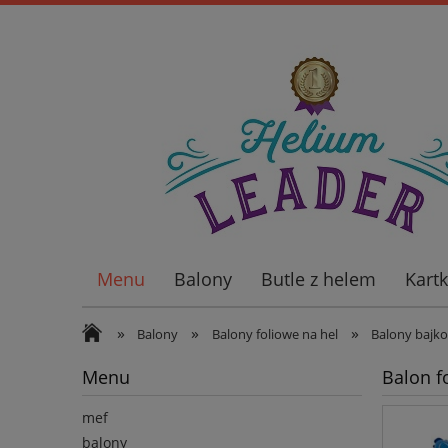
Menu
Balony
Butle z helem
Kart
Wiatraki ogrodowe
»
»
»
Balony
Balony foliowe na hel
Balony bajk
Menu
Balon f
mef
balony