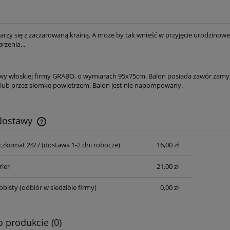
rzy się z zaczarowaną krainą. A może by tak wnieść w przyjęcie urodzinowe o
rzenia...
owy włoskiej firmy GRABO, o wymiarach 95x75cm. Balon posiada zawór zam
 lub przez słomkę powietrzem. Balon jest nie napompowany.
 dostawy
czkomat 24/7 (dostawa 1-2 dni robocze)
16,00 zł
Cena nie zawiera ewentualnych kosztów
płatności
rier
21,00 zł
obisty
(odbiór w siedzibie firmy)
0,00 zł
o produkcie (0)