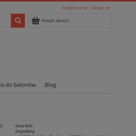
Zarejestruj się
Zaloguj się
Koszyk:
(pusty)
ia do balonów
Blog
ć:
duża ilość
:
24 godziny