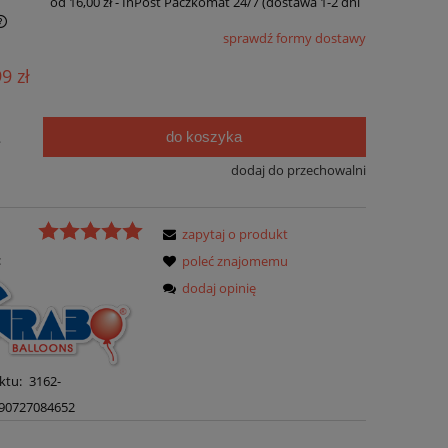
od 16,00 zł
- InPost Paczkomat 24/7 (dostawa 1-2 dni
sprawdź formy dostawy
99 zł
do koszyka
.
dodaj do przechowalni
zapytaj o produkt
:
poleć znajomemu
dodaj opinię
ktu:
3162-
90727084652