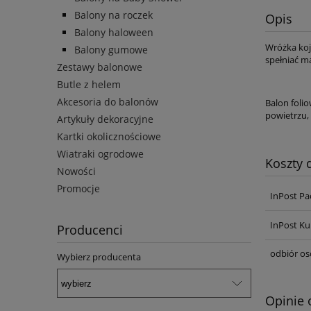
Balony na roczek
Opis
Balony haloween
Wróżka koja
Balony gumowe
spełniać ma
Zestawy balonowe
Butle z helem
Akcesoria do balonów
Balon foli
powietrzu,
Artykuły dekoracyjne
Kartki okolicznościowe
Wiatraki ogrodowe
Koszty
Nowości
Promocje
InPost Pa
InPost Ku
Producenci
odbiór os
Wybierz producenta
Opinie 