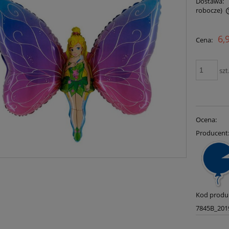
Dostawa:
robocze)
Cena nie zawiera ewentualnych kosztów
6,
Cena:
płatności
szt
Ocena:
Producent
Kod produ
7845B_201