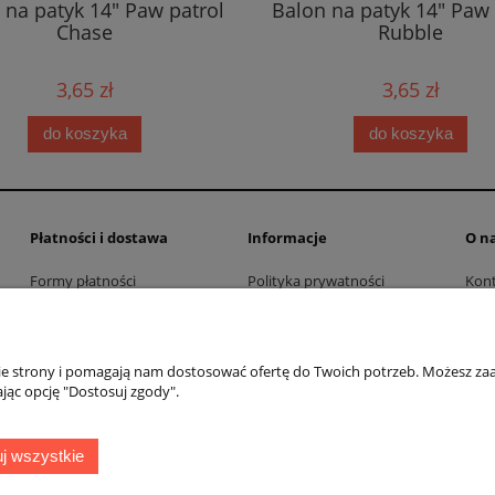
 na patyk 14" Paw patrol
Balon na patyk 14" Paw 
Chase
Rubble
3,65 zł
3,65 zł
do koszyka
do koszyka
Płatności i dostawa
Informacje
O n
Formy płatności
Polityka prywatności
Kont
Czas i koszty dostawy
Czas realizacji zamówienia
nie strony i pomagają nam dostosować ofertę do Twoich potrzeb. Możesz zaa
jąc opcję "Dostosuj zgody".
j wszystkie