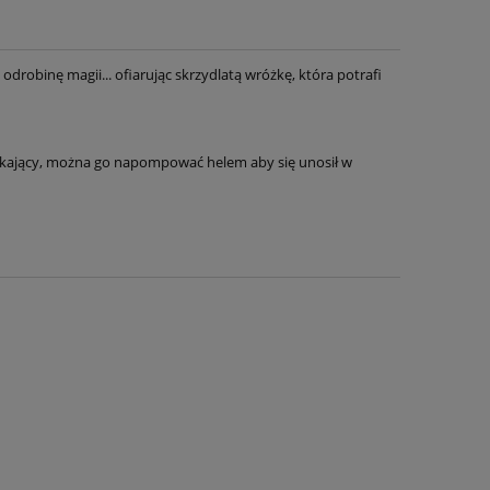
drobinę magii... ofiarując skrzydlatą wróżkę, która potrafi
ykający, można go napompować helem aby się unosił w