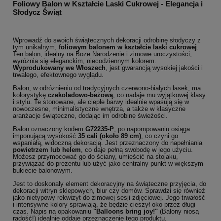
Foliowy Balon w Kształcie Laski Cukrowej - Elegancja i
Słodycz Świąt
Wprowadź do swoich świątecznych dekoracji odrobinę słodyczy z
tym unikalnym,
foliowym balonem w kształcie laski cukrowej
.
Ten balon, idealny na Boże Narodzenie i zimowe uroczystości,
wyróżnia się eleganckim, niecodziennym kolorem.
Wyprodukowany we Włoszech
, jest gwarancją wysokiej jakości i
trwałego, efektownego wyglądu.
Balon, w odróżnieniu od tradycyjnych czerwono-białych lasek, ma
kolorystykę
czekoladowo-beżową
, co nadaje mu wyjątkowej klasy
i stylu. Te stonowane, ale ciepłe barwy idealnie wpasują się w
nowoczesne, minimalistyczne wnętrza, a także w klasyczne
aranżacje świąteczne, dodając im odrobinę świeżości.
Balon oznaczony kodem
G72235-P
, po napompowaniu osiąga
imponującą wysokość
35 cali (około 89 cm)
, co czyni go
wspaniałą, widoczną dekoracją. Jest przeznaczony do napełniania
powietrzem lub helem
, co daje pełną swobodę w jego użyciu.
Możesz przymocować go do ściany, umieścić na stojaku,
przywiązać do prezentu lub użyć jako centralny punkt w większym
bukiecie balonowym.
Jest to doskonały element dekoracyjny na świąteczne przyjęcia, do
dekoracji witryn sklepowych, biur czy domów. Sprawdzi się również
jako nietypowy rekwizyt do zimowej sesji zdjęciowej. Jego trwałość
i intensywne kolory sprawiają, że będzie cieszył oko przez długi
czas. Napis na opakowaniu
"Balloons bring joy!"
(Balony niosą
radość!) idealnie oddaje przeznaczenie tego produktu.