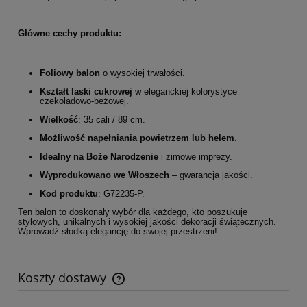
Główne cechy produktu:
Foliowy balon
o wysokiej trwałości.
Kształt laski cukrowej
w eleganckiej kolorystyce
czekoladowo-beżowej.
Wielkość
: 35 cali / 89 cm.
Możliwość napełniania powietrzem lub helem
.
Idealny na Boże Narodzenie
i zimowe imprezy.
Wyprodukowano we Włoszech
– gwarancja jakości.
Kod produktu
: G72235-P.
Ten balon to doskonały wybór dla każdego, kto poszukuje
stylowych, unikalnych i wysokiej jakości dekoracji świątecznych.
Wprowadź słodką elegancję do swojej przestrzeni!
Koszty dostawy
Cena nie zawiera ewentualnych kosztów płatności