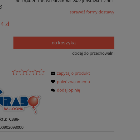
od 16,00 zł
- InPost Paczkomat 24/7 (dostawa 1-2 dni
sprawdź formy dostawy
14 zł
do koszyka
.
dodaj do przechowalni
zapytaj o produkt
:
poleć znajomemu
dodaj opinię
ktu:
C888-
00902093000