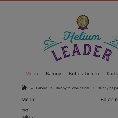
Menu
Balony
Butle z helem
Kart
Wiatraki ogrodowe
»
»
»
Balony
Balony foliowe na hel
Balony na p
Menu
Balon n
mef
balony