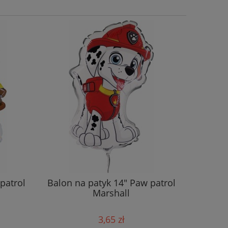
patrol
Balon na patyk 14" Paw patrol
Balon f
Marshall
3,65 zł