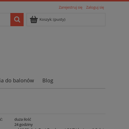
Zarejestruj się
Zaloguj się
Koszyk:
(pusty)
ia do balonów
Blog
ć:
duża ilość
:
24 godziny