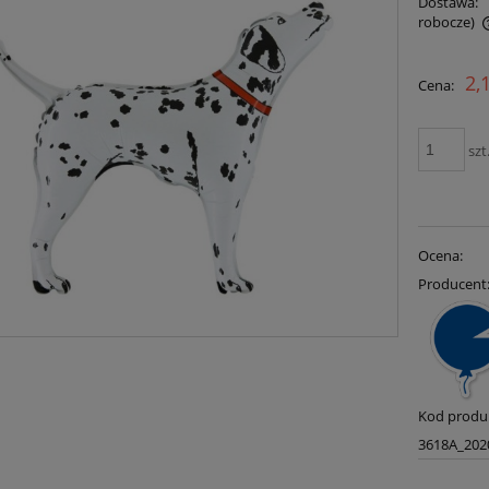
Dostawa:
robocze)
Cena nie zawiera ewentualnych kosztów
2,
Cena:
płatności
szt
Ocena:
Producent
Kod produ
3618A_202