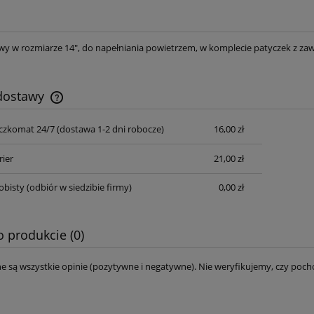
owy w rozmiarze 14", do napełniania powietrzem, w komplecie patyczek z zaw
 dostawy
czkomat 24/7 (dostawa 1-2 dni robocze)
16,00 zł
Cena nie zawiera ewentualnych kosztów
płatności
rier
21,00 zł
obisty
(odbiór w siedzibie firmy)
0,00 zł
o produkcie (0)
e są wszystkie opinie (pozytywne i negatywne). Nie weryfikujemy, czy pocho