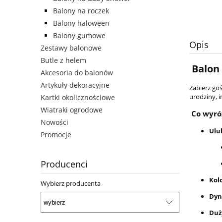
Balony na roczek
Balony haloween
Balony gumowe
Opis
Zestawy balonowe
Butle z helem
Balon 
Akcesoria do balonów
Artykuły dekoracyjne
Zabierz go
urodziny, 
Kartki okolicznościowe
Wiatraki ogrodowe
Co wyróż
Nowości
Ulu
Promocje
Producenci
Kol
Wybierz producenta
Dyn
Duż