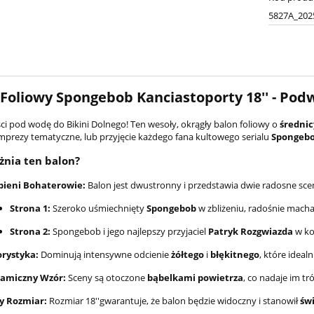
5827A_202
Foliowy Spongebob Kanciastoporty
18''
- Pod
ści pod wodę do Bikini Dolnego! Ten wesoły, okrągły balon foliowy o
średni
imprezy tematyczne, lub przyjęcie każdego fana kultowego serialu
Spongebo
nia ten balon?
bieni Bohaterowie:
Balon jest dwustronny i przedstawia dwie radosne sce
Strona 1:
Szeroko uśmiechnięty
Spongebob
w zbliżeniu, radośnie mach
Strona 2:
Spongebob i jego najlepszy przyjaciel
Patryk Rozgwiazda
w ko
orystyka:
Dominują intensywne odcienie
żółtego
i
błękitnego
, które idea
amiczny Wzór:
Sceny są otoczone
bąbelkami powietrza
, co nadaje im t
y Rozmiar:
Rozmiar
18''
gwarantuje, że balon będzie widoczny i stanowił
św