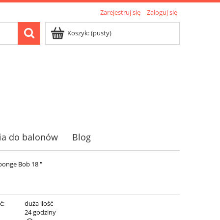
Zarejestruj się
Zaloguj się
Koszyk:
(pusty)
ia do balonów
Blog
ponge Bob 18 "
ć:
duża ilość
:
24 godziny