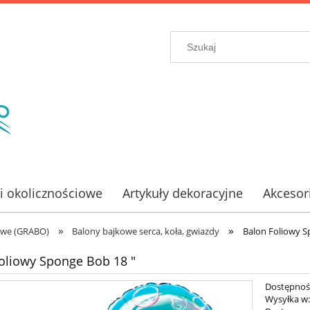
ki okolicznościowe
Artykuły dekoracyjne
Akcesor
»
»
owe (GRABO)
Balony bajkowe serca, koła, gwiazdy
Balon Foliowy S
oliowy Sponge Bob 18 "
Dostępnoś
Wysyłka w