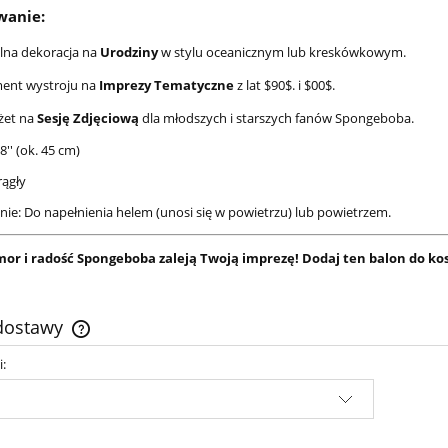
wanie:
lna dekoracja na
Urodziny
w stylu oceanicznym lub kreskówkowym.
ment wystroju na
Imprezy Tematyczne
z lat
$90$
. i
$00$
.
żet na
Sesję Zdjęciową
dla młodszych i starszych fanów Spongeboba.
'' (ok. 45 cm)
rągły
nie: Do napełnienia helem (unosi się w powietrzu) lub powietrzem.
or i radość Spongeboba zaleją Twoją imprezę! Dodaj ten balon do kosz
 dostawy
i:
Cena nie zawiera ewentualnych kosztów
płatności