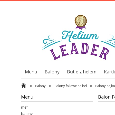
Menu
Balony
Butle z helem
Kart
Wiatraki ogrodowe
»
»
»
Balony
Balony foliowe na hel
Balony bajk
Menu
Balon F
mef
balony