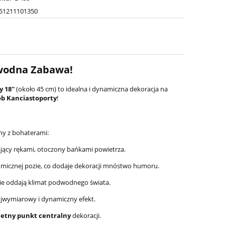
51211101350
wodna Zabawa!
cy
18''
(około
45
cm) to idealna i dynamiczna dekoracja na
b Kanciastoporty
!
ny z bohaterami:
ający rękami, otoczony bańkami powietrza.
micznej pozie, co dodaje dekoracji mnóstwo humoru.
lnie oddają klimat podwodnego świata.
rójwymiarowy i dynamiczny efekt.
ietny punkt centralny
dekoracji.