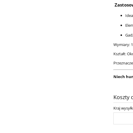
Zastoso
Idea
Ele
Gad
Wymiary: 18
Kształt: Ok
Przeznacze
Niech hum
Koszty
Kraj wysyłk