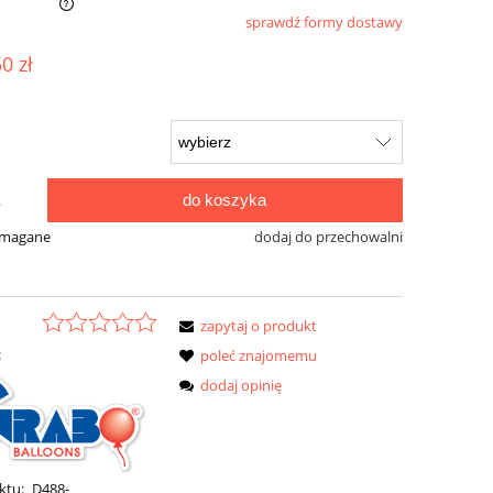
sprawdź formy dostawy
osztów
50 zł
do koszyka
.
ymagane
dodaj do przechowalni
zapytaj o produkt
:
poleć znajomemu
dodaj opinię
ktu:
D488-