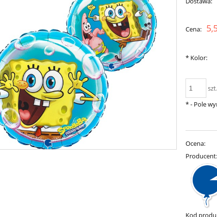
Dostawa:
Cena nie zawiera ewentualnych k
5,
Cena:
płatności
*
Kolor:
szt
*
- Pole w
Ocena:
Producent
Kod produ