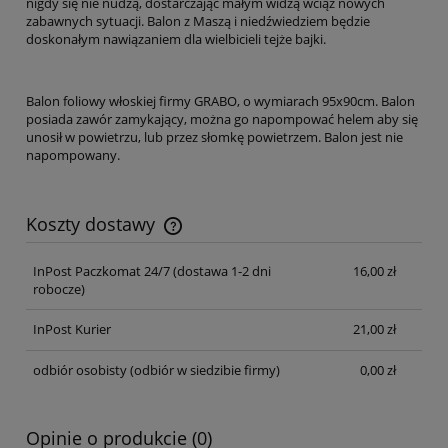
nigdy się nie nudzą, dostarczając małym widzą wciąż nowych
zabawnych sytuacji. Balon z Maszą i niedźwiedziem będzie
doskonałym nawiązaniem dla wielbicieli tejże bajki.
Balon foliowy włoskiej firmy GRABO, o wymiarach 95x90cm. Balon
posiada zawór zamykający, można go napompować helem aby się
unosił w powietrzu, lub przez słomkę powietrzem. Balon jest nie
napompowany.
Koszty dostawy
Cena nie zawiera ewentualnych kosztów płatności
InPost Paczkomat 24/7 (dostawa 1-2 dni
16,00 zł
robocze)
InPost Kurier
21,00 zł
odbiór osobisty
(odbiór w siedzibie firmy)
0,00 zł
Opinie o produkcie (0)