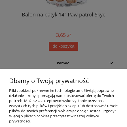
Balon na patyk 14" Paw patrol Skye
3,65 zł
do koszyka
Pomoc
Moje konto
Dbamy o Twoją prywatność
Pliki cookies i pokrewne im technologie umożliwiają poprawne
Płatności i dostawa
działanie strony i pomagają nam dostosować ofertę do Twoich
potrzeb. Możesz zaakceptować wykorzystanie przez nas
Informacje
wszystkich tych plików i przejść do sklepu lub dostosować użycie
plików do swoich preferencji, wybierając opcję "Dostosuj zgody".
Więcej o plikach cookies przeczytasz w naszej Polityce
O nas
prywatności.