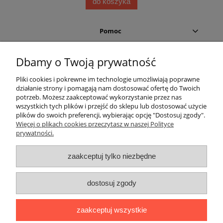
do koszyka
Pomoc
Moje konto
Dbamy o Twoją prywatność
Pliki cookies i pokrewne im technologie umożliwiają poprawne
Płatności i dostawa
działanie strony i pomagają nam dostosować ofertę do Twoich
potrzeb. Możesz zaakceptować wykorzystanie przez nas
Informacje
wszystkich tych plików i przejść do sklepu lub dostosować użycie
plików do swoich preferencji, wybierając opcję "Dostosuj zgody".
Więcej o plikach cookies przeczytasz w naszej Polityce
O nas
prywatności.
Helium Leader
zaakceptuj tylko niezbędne
dostosuj zgody
zaakceptuj wszystkie
Sklep internetowy Helium Leader | ul. Świętokrzyska 24, 42-350
Koziegłowy |
info@helium-leader.pl
|
536 436 436
| NIP: