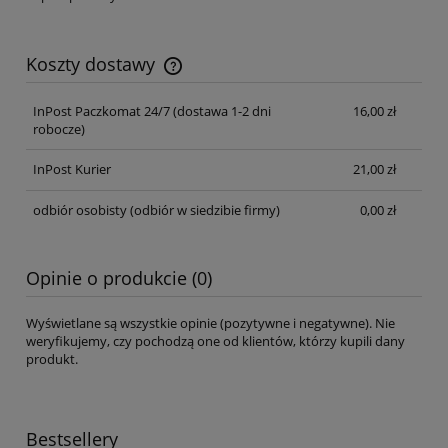
Koszty dostawy
Cena nie zawiera ewentualnych kosztów płatności
InPost Paczkomat 24/7 (dostawa 1-2 dni
16,00 zł
robocze)
InPost Kurier
21,00 zł
odbiór osobisty
(odbiór w siedzibie firmy)
0,00 zł
Opinie o produkcie (0)
Wyświetlane są wszystkie opinie (pozytywne i negatywne). Nie
weryfikujemy, czy pochodzą one od klientów, którzy kupili dany
produkt.
Bestsellery