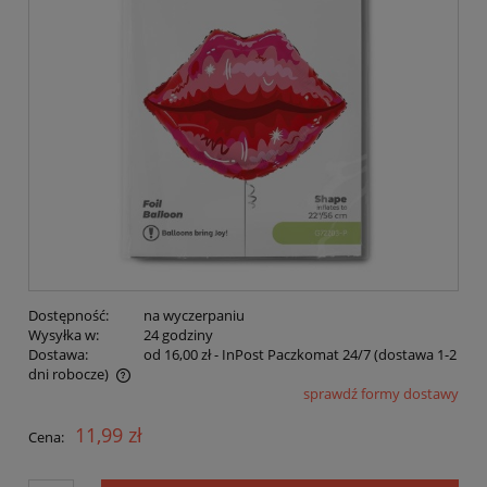
Dostępność:
na wyczerpaniu
Wysyłka w:
24 godziny
Dostawa:
od 16,00 zł
- InPost Paczkomat 24/7 (dostawa 1-2
dni robocze)
sprawdź formy dostawy
Cena nie zawiera ewentualnych kosztów płatności
11,99 zł
Cena: