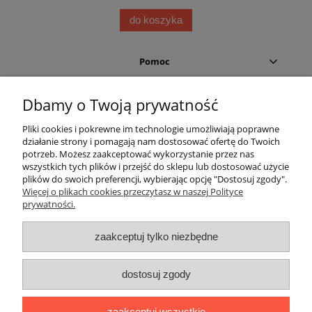
do koszyka
Pomoc
Moje konto
Dbamy o Twoją prywatność
Pliki cookies i pokrewne im technologie umożliwiają poprawne
Płatności i dostawa
działanie strony i pomagają nam dostosować ofertę do Twoich
potrzeb. Możesz zaakceptować wykorzystanie przez nas
Informacje
wszystkich tych plików i przejść do sklepu lub dostosować użycie
plików do swoich preferencji, wybierając opcję "Dostosuj zgody".
Więcej o plikach cookies przeczytasz w naszej Polityce
O nas
prywatności.
Helium Leader
zaakceptuj tylko niezbędne
dostosuj zgody
zaakceptuj wszystkie