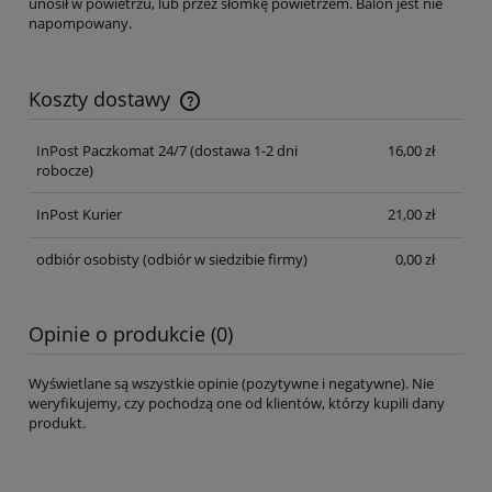
unosił w powietrzu, lub przez słomkę powietrzem. Balon jest nie
napompowany.
Koszty dostawy
Cena nie zawiera ewentualnych kosztów płatności
InPost Paczkomat 24/7 (dostawa 1-2 dni
16,00 zł
robocze)
InPost Kurier
21,00 zł
odbiór osobisty
(odbiór w siedzibie firmy)
0,00 zł
Opinie o produkcie (0)
Wyświetlane są wszystkie opinie (pozytywne i negatywne). Nie
weryfikujemy, czy pochodzą one od klientów, którzy kupili dany
produkt.