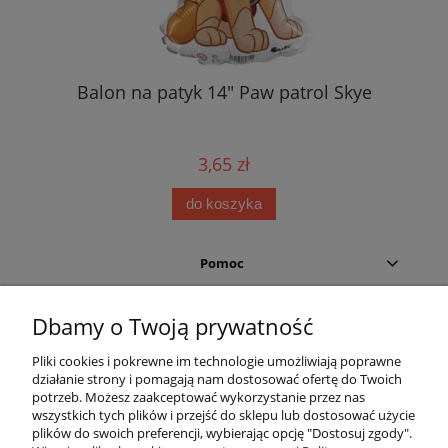
Balon na patyk 14" Paw patrol Skye
3,65 zł
do koszyka
Pomoc
Moje konto
Dbamy o Twoją prywatność
Pliki cookies i pokrewne im technologie umożliwiają poprawne
Płatności i dostawa
działanie strony i pomagają nam dostosować ofertę do Twoich
potrzeb. Możesz zaakceptować wykorzystanie przez nas
Informacje
wszystkich tych plików i przejść do sklepu lub dostosować użycie
plików do swoich preferencji, wybierając opcję "Dostosuj zgody".