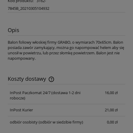
Kod produktu:
3162-
7845B_20210305104932
Opis
Balon foliowy włoskiej firmy GRABO, o wymiarach 70x65cm. Balon
posiada zawór zamykający, można go napompować helem aby się
unosił w powietrzu, lub przez słomkę powietrzem. Balon jest nie
napompowany.
Koszty dostawy
Cena nie zawiera ewentualnych kosztów płatności
InPost Paczkomat 24/7 (dostawa 1-2 dni
16,00 zł
robocze)
InPost Kurier
21,00 zł
odbiór osobisty
(odbiór w siedzibie firmy)
0,00 zł