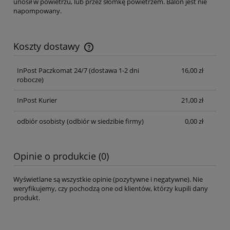
unosił w powietrzu, lub przez słomkę powietrzem. Balon jest nie
napompowany.
Koszty dostawy
Cena nie zawiera ewentualnych kosztów płatności
InPost Paczkomat 24/7 (dostawa 1-2 dni
16,00 zł
robocze)
InPost Kurier
21,00 zł
odbiór osobisty
(odbiór w siedzibie firmy)
0,00 zł
Opinie o produkcie (0)
Wyświetlane są wszystkie opinie (pozytywne i negatywne). Nie
weryfikujemy, czy pochodzą one od klientów, którzy kupili dany
produkt.