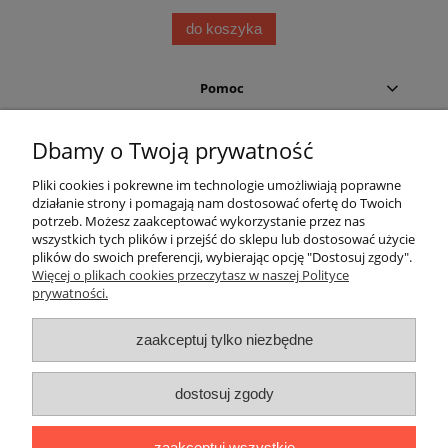
do koszyka
Pomoc
Moje konto
Dbamy o Twoją prywatność
Pliki cookies i pokrewne im technologie umożliwiają poprawne
Płatności i dostawa
działanie strony i pomagają nam dostosować ofertę do Twoich
potrzeb. Możesz zaakceptować wykorzystanie przez nas
Informacje
wszystkich tych plików i przejść do sklepu lub dostosować użycie
plików do swoich preferencji, wybierając opcję "Dostosuj zgody".
Więcej o plikach cookies przeczytasz w naszej Polityce
O nas
prywatności.
Helium Leader
zaakceptuj tylko niezbędne
dostosuj zgody
zaakceptuj wszystkie