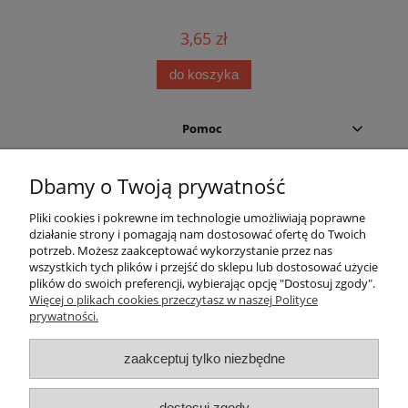
3,65 zł
do koszyka
Pomoc
Moje konto
Dbamy o Twoją prywatność
Pliki cookies i pokrewne im technologie umożliwiają poprawne
Płatności i dostawa
działanie strony i pomagają nam dostosować ofertę do Twoich
potrzeb. Możesz zaakceptować wykorzystanie przez nas
Informacje
wszystkich tych plików i przejść do sklepu lub dostosować użycie
plików do swoich preferencji, wybierając opcję "Dostosuj zgody".
Więcej o plikach cookies przeczytasz w naszej Polityce
O nas
prywatności.
Helium Leader
zaakceptuj tylko niezbędne
dostosuj zgody