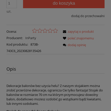
do koszyka
szt.
dodaj do przechowalni
Ocena:
zapytaj o produkt
Producent:
InParty
poleć znajomemu
Kod produktu:
873B-
dodaj opinię
743C6_20230828135426
Opis
Dekoracje balonów bez użycia helu? Z naszym stojakiem można
zrobić przeróżne dekoracje, ogranicza Cie tylko fantazja! Stojak do
balonów w rozmiarze 70 cm na którym przymocujesz dowolny
balon, dodatkowo możesz ozdobić go wstążkami bądź kwiatami,
lub innymi ozdobami.