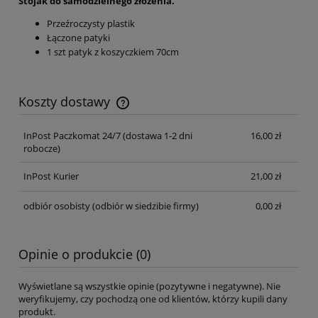
Stojak do samodzielnego złożenia.
Przeźroczysty plastik
Łączone patyki
1 szt patyk z koszyczkiem 70cm
Koszty dostawy
Cena nie zawiera ewentualnych kosztów płatności
InPost Paczkomat 24/7 (dostawa 1-2 dni
16,00 zł
robocze)
InPost Kurier
21,00 zł
odbiór osobisty
(odbiór w siedzibie firmy)
0,00 zł
Opinie o produkcie (0)
Wyświetlane są wszystkie opinie (pozytywne i negatywne). Nie
weryfikujemy, czy pochodzą one od klientów, którzy kupili dany
produkt.